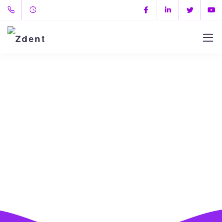
Contacte
Ne aflăm în imima Chișinăului mereu aproape de
tine