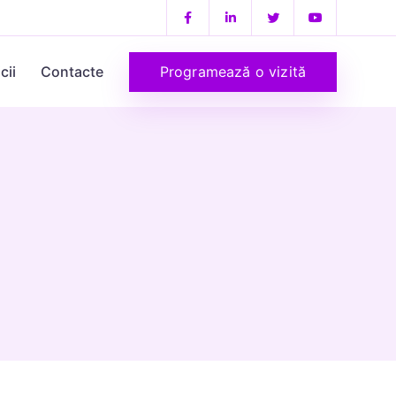
Programează o vizită
cii
Contacte