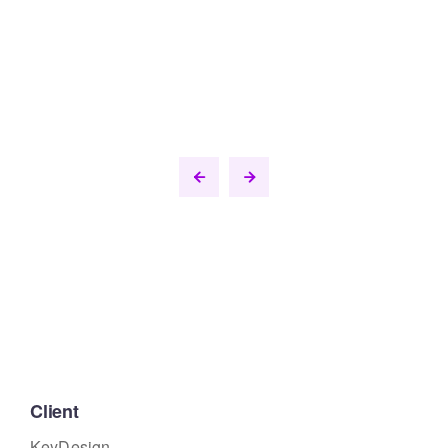
Client
KeyDesign